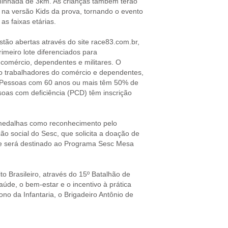
inhada de 3km. As crianças também terão
 na versão Kids da prova, tornando o evento
as faixas etárias.
estão abertas através do site race83.com.br,
imeiro lote diferenciados para
 comércio, dependentes e militares. O
to trabalhadores do comércio e dependentes,
. Pessoas com 60 anos ou mais têm 50% de
ssoas com deficiência (PCD) têm inscrição
 medalhas como reconhecimento pelo
ão social do Sesc, que solicita a doação de
que será destinado ao Programa Sesc Mesa
o Brasileiro, através do 15º Batalhão de
aúde, o bem-estar e o incentivo à prática
no da Infantaria, o Brigadeiro Antônio de