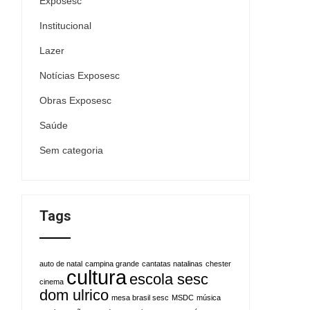
Exposesc
Institucional
Lazer
Notícias Exposesc
Obras Exposesc
Saúde
Sem categoria
Tags
auto de natal
campina grande
cantatas natalinas
chester
cultura
escola sesc
cinema
dom ulrico
mesa brasil sesc
MSDC
música