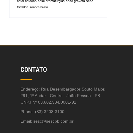
natal
natação
sesc dramaturgias
sesc gravatá
sesc
triathlon
sonora brasil
CONTATO
Endereço: Rua Desembargador Souto Maior,
291, 1º Andar - Centro - João Pessoa - PB
CNPJ Nº 03.602.934/0001-91
Phone: (83) 3208-3100
Email:
sesc@sescpb.com.br