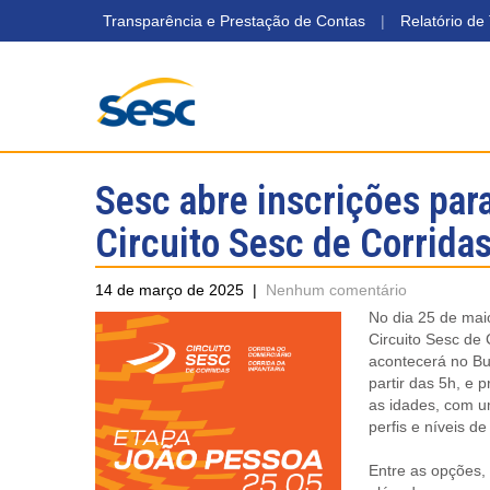
Transparência e Prestação de Contas
|
Relatório de
Sesc abre inscrições par
Circuito Sesc de Corrida
14 de março de 2025
|
Nenhum comentário
No dia 25 de mai
Circuito Sesc de
acontecerá no B
partir das 5h, e 
as idades, com u
perfis e níveis de
Entre as opções,