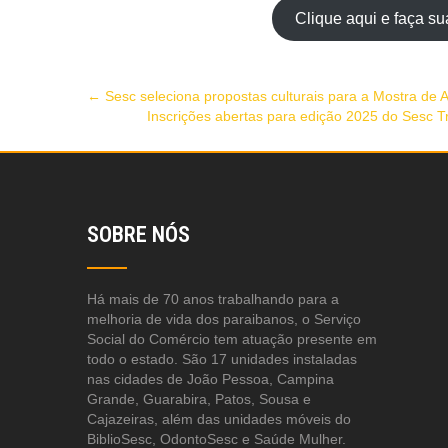
Clique aqui e faça su
←
Sesc seleciona propostas culturais para a Mostra de A
Inscrições abertas para edição 2025 do Sesc 
SOBRE NÓS
Há mais de 70 anos trabalhando para a
melhoria de vida dos paraibanos, o Serviço
Social do Comércio tem atuação presente em
todo o estado. São 17 unidades instaladas
nas cidades de João Pessoa, Campina
Grande, Guarabira, Patos, Sousa e
Cajazeiras, além das unidades móveis do
BiblioSesc, OdontoSesc e Saúde Mulher.