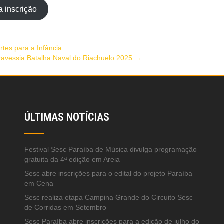
a inscrição
rtes para a Infância
Travessia Batalha Naval do Riachuelo 2025
→
ÚLTIMAS NOTÍCIAS
Festival Sesc Paraíba de Música divulga programação
gratuita da 4ª edição em Areia
Sesc abre inscrições para o edital do projeto Paraíba
em Cena
Sesc realiza etapa Campina Grande do Circuito Sesc
de Corridas em Setembro
Sesc Paraíba abre inscrições para a edição de julho do