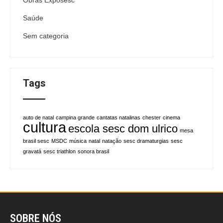
Obras Exposesc
Saúde
Sem categoria
Tags
auto de natal
campina grande
cantatas natalinas
chester
cinema
cultura
escola sesc dom ulrico
mesa
brasil sesc
MSDC
música
natal
natação
sesc dramaturgias
sesc
gravatá
sesc triathlon
sonora brasil
SOBRE NÓS