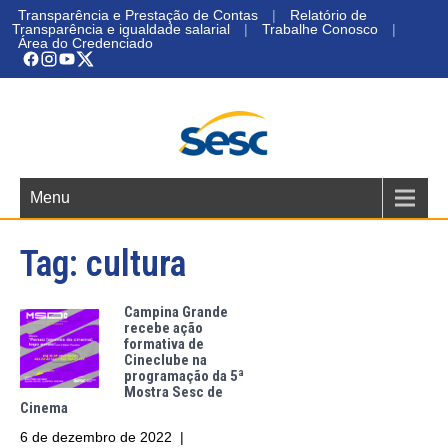
Transparência e Prestação de Contas
|
Relatório de
Transparência e igualdade salarial
|
Trabalhe Conosco
|
Área do Credenciado
Menu
Tag:
cultura
Campina Grande
recebe ação
formativa de
Cineclube na
programação da 5ª
Mostra Sesc de
Cinema
6 de dezembro de 2022
|