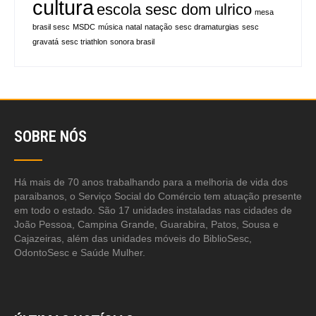
cultura
escola sesc dom ulrico
mesa
brasil sesc
MSDC
música
natal
natação
sesc dramaturgias
sesc
gravatá
sesc triathlon
sonora brasil
SOBRE NÓS
Há mais de 70 anos trabalhando para a melhoria de vida dos
paraibanos, o Serviço Social do Comércio tem atuação presente
em todo o estado. São 17 unidades instaladas nas cidades de
João Pessoa, Campina Grande, Guarabira, Patos, Sousa e
Cajazeiras, além das unidades móveis do BiblioSesc,
OdontoSesc e Saúde Mulher.