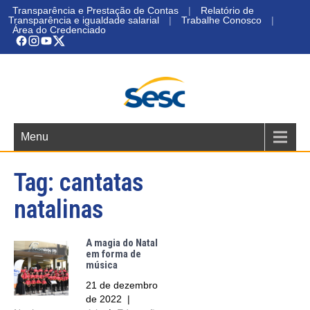
Transparência e Prestação de Contas
|
Relatório de
Transparência e igualdade salarial
|
Trabalhe Conosco
|
Área do Credenciado
Menu
Tag:
cantatas
natalinas
A magia do Natal
em forma de
música
21 de dezembro
de 2022
|