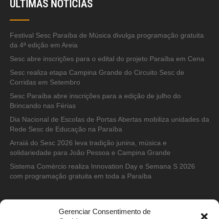
ÚLTIMAS NOTÍCIAS
Festival Sesc Paraíba de Música divulga programação gratuita
da 4ª edição em Areia
Sesc abre inscrições para o edital do projeto Paraíba em Cena
Sesc realiza etapa Campina Grande do Circuito Sesc de
Corridas em Setembro
Sesc Paraíba abre inscrições para a edição de julho do
Brincando nas Férias
Dia Nacional de Escolas de Portas Abertas mobiliza unidades da
Rede Sesc de Educação na Paraíba
Arraiá do Sesc 2026 leva tradição junina, música e
solidariedade para João Pessoa e Campina Grande
Sistema Comércio realiza Innovation Day e Semana S 2026
com programação gratuita em toda a Paraíba
Gerenciar Consentimento de
CONTATO