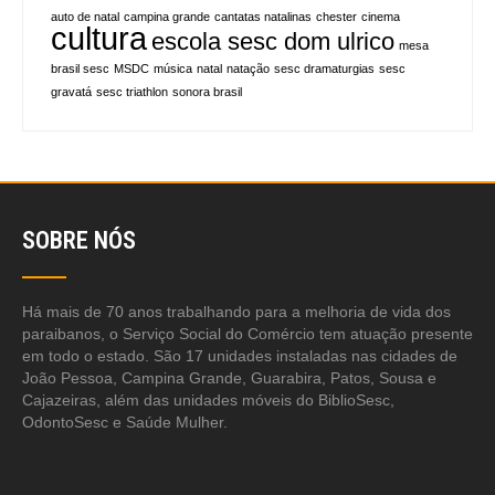
auto de natal
campina grande
cantatas natalinas
chester
cinema
cultura
escola sesc dom ulrico
mesa
brasil sesc
MSDC
música
natal
natação
sesc dramaturgias
sesc
gravatá
sesc triathlon
sonora brasil
SOBRE NÓS
Há mais de 70 anos trabalhando para a melhoria de vida dos
paraibanos, o Serviço Social do Comércio tem atuação presente
em todo o estado. São 17 unidades instaladas nas cidades de
João Pessoa, Campina Grande, Guarabira, Patos, Sousa e
Cajazeiras, além das unidades móveis do BiblioSesc,
OdontoSesc e Saúde Mulher.