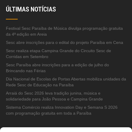
ÚLTIMAS NOTÍCIAS
Festival Sesc Paraíba de Música divulga programação gratuita
da 4ª edição em Areia
Sesc abre inscrições para o edital do projeto Paraíba em Cena
Sesc realiza etapa Campina Grande do Circuito Sesc de
Corridas em Setembro
Sesc Paraíba abre inscrições para a edição de julho do
Brincando nas Férias
Dia Nacional de Escolas de Portas Abertas mobiliza unidades da
Rede Sesc de Educação na Paraíba
Arraiá do Sesc 2026 leva tradição junina, música e
solidariedade para João Pessoa e Campina Grande
Sistema Comércio realiza Innovation Day e Semana S 2026
com programação gratuita em toda a Paraíba