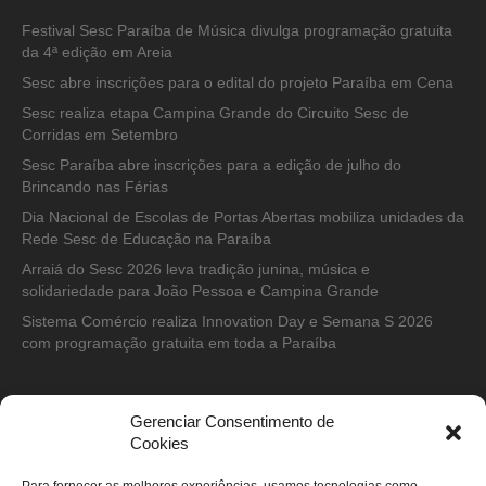
Festival Sesc Paraíba de Música divulga programação gratuita
da 4ª edição em Areia
Sesc abre inscrições para o edital do projeto Paraíba em Cena
Sesc realiza etapa Campina Grande do Circuito Sesc de
Corridas em Setembro
Sesc Paraíba abre inscrições para a edição de julho do
Brincando nas Férias
Dia Nacional de Escolas de Portas Abertas mobiliza unidades da
Rede Sesc de Educação na Paraíba
Arraiá do Sesc 2026 leva tradição junina, música e
solidariedade para João Pessoa e Campina Grande
Sistema Comércio realiza Innovation Day e Semana S 2026
com programação gratuita em toda a Paraíba
Gerenciar Consentimento de
CONTATO
Cookies