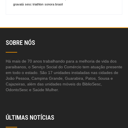
gravatá
sesc triathlon
sonora brasil
SOBRE NÓS
Há mais de 70 anos trabalhando para a melhoria de vida dos
paraibanos, o Serviço Social do Comércio tem atuação presente
em todo o estado. São 17 unidades instaladas nas cidades de
João Pessoa, Campina Grande, Guarabira, Patos, Sousa e
Cajazeiras, além das unidades móveis do BiblioSesc,
OdontoSesc e Saúde Mulher.
ÚLTIMAS NOTÍCIAS