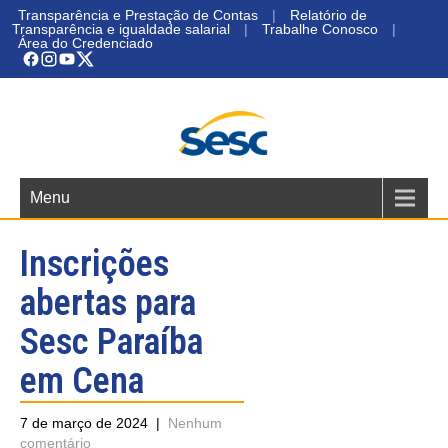
Transparência e Prestação de Contas
|
Relatório de
Transparência e igualdade salarial
|
Trabalhe Conosco
|
Área do Credenciado
Menu
Inscrições
abertas para
Sesc Paraíba
em Cena
7 de março de 2024
|
Nenhum
comentário