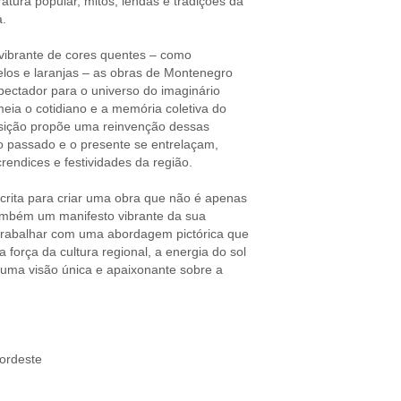
ratura popular, mitos, lendas e tradições da
a.
ibrante de cores quentes – como
los e laranjas – as obras de Montenegro
pectador para o universo do imaginário
eia o cotidiano e a memória coletiva do
sição propõe uma reinvenção dessas
 o passado e o presente se entrelaçam,
crendices e festividades da região.
scrita para criar uma obra que não é apenas
ambém um manifesto vibrante da sua
trabalhar com uma abordagem pictórica que
 a força da cultura regional, a energia do sol
o uma visão única e apaixonante sobre a
Nordeste