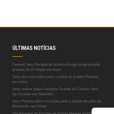
ÚLTIMAS NOTÍCIAS
Festival Sesc Paraíba de Música divulga programação
gratuita da 4ª edição em Areia
Sesc abre inscrições para o edital do projeto Paraíba
em Cena
Sesc realiza etapa Campina Grande do Circuito Sesc
de Corridas em Setembro
Sesc Paraíba abre inscrições para a edição de julho do
Brincando nas Férias
Dia Nacional de Escolas de Portas Abertas mobiliza