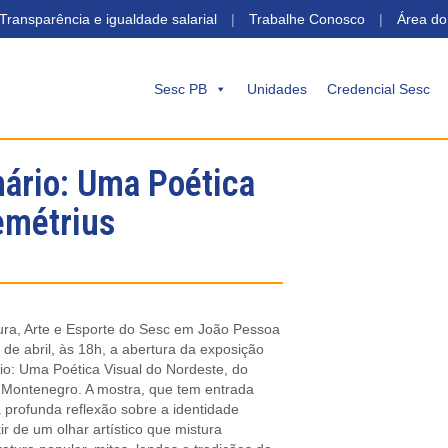
 Transparência e igualdade salarial
|
Trabalhe Conosco
|
Área do
Sesc PB
Unidades
Credencial Sesc
ário: Uma Poética
emétrius
ura, Arte e Esporte do Sesc em João Pessoa
 de abril, às 18h, a abertura da exposição
io: Uma Poética Visual do Nordeste, do
s Montenegro. A mostra, que tem entrada
a profunda reflexão sobre a identidade
tir de um olhar artístico que mistura