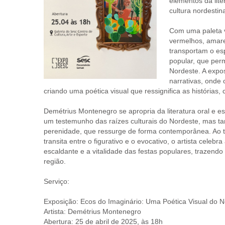
elementos da lite
cultura nordestin
Com uma paleta v
vermelhos, amare
transportam o es
popular, que perm
Nordeste. A expo
narrativas, onde
criando uma poética visual que ressignifica as histórias, 
Demétrius Montenegro se apropria da literatura oral e e
um testemunho das raízes culturais do Nordeste, mas t
perenidade, que ressurge de forma contemporânea. Ao 
transita entre o figurativo e o evocativo, o artista celebra
escaldante e a vitalidade das festas populares, trazend
região.
Serviço:
Exposição: Ecos do Imaginário: Uma Poética Visual do 
Artista: Demétrius Montenegro
Abertura: 25 de abril de 2025, às 18h