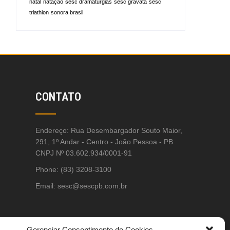
natal
natação
sesc dramaturgias
sesc gravatá
sesc
triathlon
sonora brasil
CONTATO
Endereço: Rua Desembargador Souto Maior,
291, 1º Andar - Centro - João Pessoa - PB
CNPJ Nº 03.602.934/0001-91
Phone: (83) 3208-3100
Email:
sesc@sescpb.com.br
Gerenciar Consentimento de Cookies