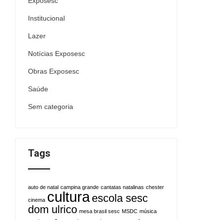
Exposesc
Institucional
Lazer
Notícias Exposesc
Obras Exposesc
Saúde
Sem categoria
Tags
auto de natal
campina grande
cantatas natalinas
chester
cultura
escola sesc
cinema
dom ulrico
mesa brasil sesc
MSDC
música