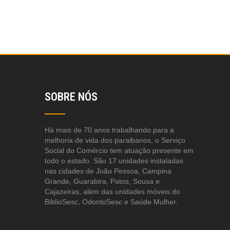
SOBRE NÓS
Há mais de 70 anos trabalhando para a
melhoria de vida dos paraibanos, o Serviço
Social do Comércio tem atuação presente em
todo o estado. São 17 unidades instaladas
nas cidades de João Pessoa, Campina
Grande, Guarabira, Patos, Sousa e
Cajazeiras, além das unidades móveis do
BiblioSesc, OdontoSesc e Saúde Mulher.