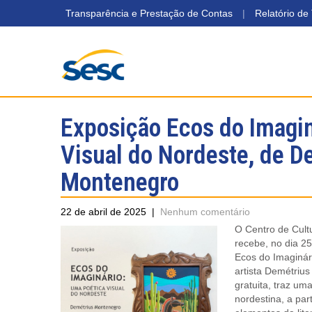
Transparência e Prestação de Contas
|
Relatório de
Exposição Ecos do Imagin
Visual do Nordeste, de D
Montenegro
22 de abril de 2025
|
Nenhum comentário
O Centro de Cult
recebe, no dia 25
Ecos do Imaginár
artista Demétriu
gratuita, traz um
nordestina, a par