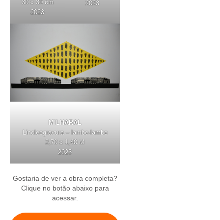
30 x 30 cm
2023
2023
MILHARAL
Linoleogravura – lambe-lambe
2,70 x 1,40 M
2023
Gostaria de ver a obra completa?
Clique no botão abaixo para
acessar.