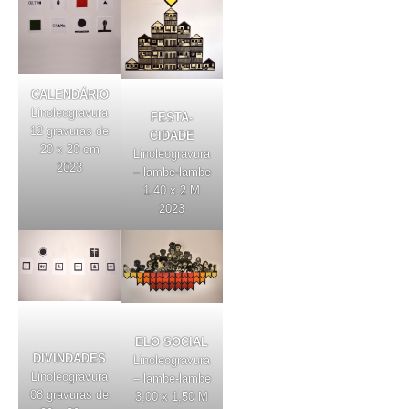
CALENDÁRIO
Linoleogravura
FESTA-
12 gravuras de
CIDADE
20 x 20 cm
Linoleogravura
2023
– lambe-lambe
1,40 x 2 M
2023
ELO SOCIAL
DIVINDADES
Linoleogravura
Linoleogravura
– lambe-lambe
08 gravuras de
3,00 x 1,50 M