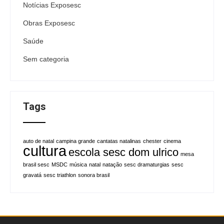
Notícias Exposesc
Obras Exposesc
Saúde
Sem categoria
Tags
auto de natal
campina grande
cantatas natalinas
chester
cinema
cultura
escola sesc dom ulrico
mesa
brasil sesc
MSDC
música
natal
natação
sesc dramaturgias
sesc
gravatá
sesc triathlon
sonora brasil