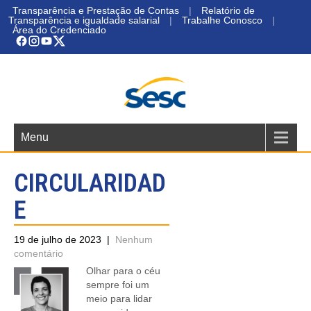
Transparência e Prestação de Contas
|
Relatório de
Transparência e igualdade salarial
|
Trabalhe Conosco
|
Área do Credenciado
Menu
CIRCULARIDAD
E
19 de julho de 2023
|
Nenhum
comentário
Olhar para o céu
sempre foi um
meio para lidar